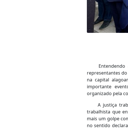
Entendendo a rel
representantes do 
na capital alagoa
importante event
organizado pela co
A justiça traba
trabalhista que e
mais um golpe com
no sentido declara