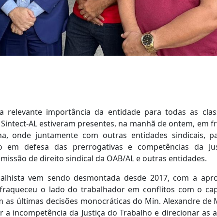
evante importância da entidade para todas as class
Sintect-AL estiveram presentes, na manhã de ontem, em fr
na, onde juntamente com outras entidades sindicais, 
o em defesa das prerrogativas e competências da Jus
missão de direito sindical da OAB/AL e outras entidades.
lhista vem sendo desmontada desde 2017, com a apro
nfraqueceu o lado do trabalhador em conflitos com o capi
 as últimas decisões monocráticas do Min. Alexandre de M
r a incompetência da Justiça do Trabalho e direcionar as a