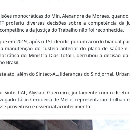
ões monocráticas do Min. Alexandre de Moraes, quando
STF proferiu diversas decisões sobre a competência da Ju
 competência da Justiça do Trabalho não foi reconhecida.
 em 2019, após o TST decidir por um acordo bianual par
a manutenção do custeio anterior do plano de saúde e i
crática do Ministro Dias Tofolli, derrubou a decisão da 
no Brasil.
 ato, além do Sintect-AL, lideranças do Sindjornal, Urbani
intect-AL, Alysson Guerreiro, juntamente com o diretor 
ogado Tácio Cerqueira de Mello, representaram brilhante
sse proveitoso e essencial acontecimento.