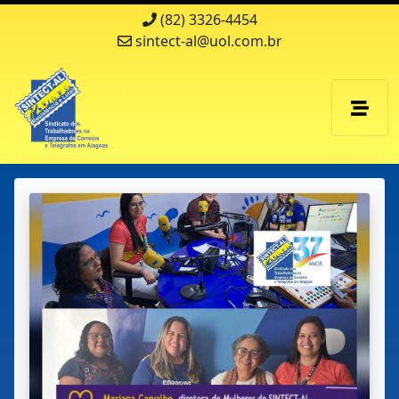
(82) 3326-4454
sintect-al@uol.com.br