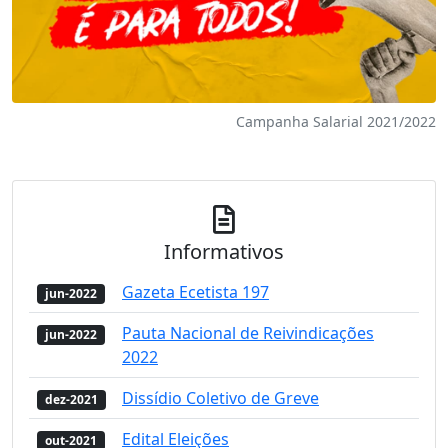
Campanha Salarial 2021/2022
Informativos
Gazeta Ecetista 197
jun-2022
Pauta Nacional de Reivindicações
jun-2022
2022
Dissídio Coletivo de Greve
dez-2021
Edital Eleições
out-2021