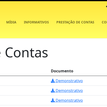
MÍDIA
INFORMATIVOS
PRESTAÇÃO DE CONTAS
CO
e Contas
Documento
Demonstrativo
Demonstrativo
Demonstrativo