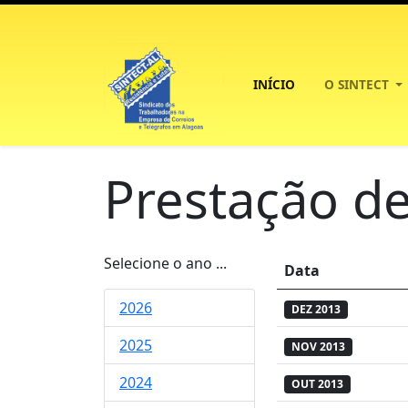
INÍCIO
O SINTECT
Prestação d
Selecione o ano ...
Data
2026
DEZ 2013
2025
NOV 2013
2024
OUT 2013