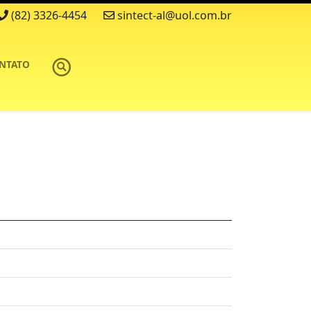
(82) 3326-4454
sintect-al@uol.com.br
NTATO